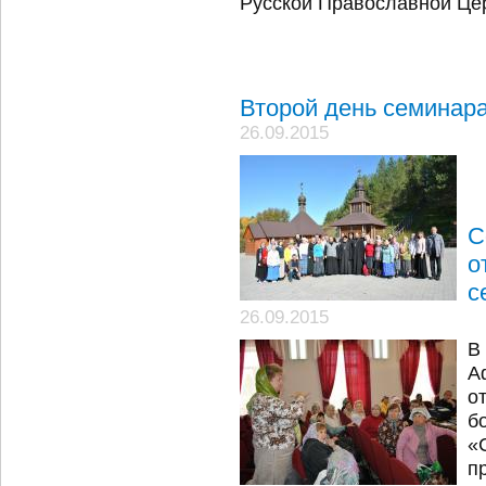
Русской Православной Це
Второй день семинара
26.09.2015
С
о
с
26.09.2015
В
А
о
б
«
п