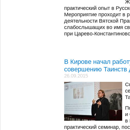
Ж
практический опыт в Русс
Мероприятие проходит в р
деятельности Вятской Пра
слабослышащих во имя св
при Царево-Константиновс
В Кирове начал рабо
совершению Таинств 
26.09.2015
С
с
Т
П
и
в
практический семинар, по