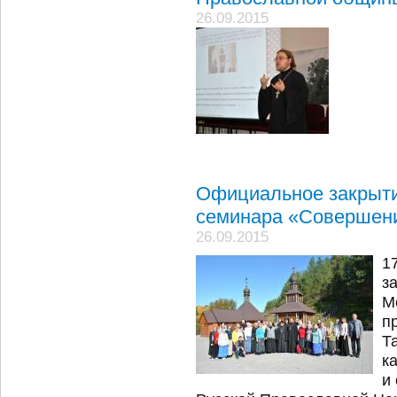
26.09.2015
Официальное закрыти
семинара «Совершени
26.09.2015
1
з
М
п
Т
к
и