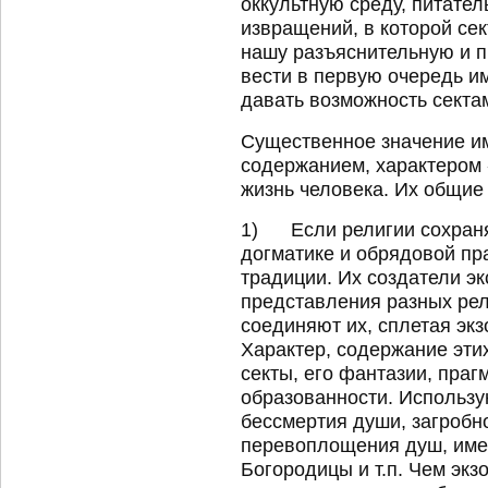
оккультную среду, питате
извращений, в которой сек
нашу разъяснительную и 
вести в первую очередь им
давать возможность секта
Существенное значение им
содержанием, характером
жизнь человека. Их общие
1) Если религии сохраня
догматике и обрядовой пра
традиции. Их создатели э
представления разных рел
соединяют их, сплетая экз
Характер, содержание этих
секты, его фантазии, праг
образованности. Использу
бессмертия души, загробн
перевоплощения душ, име
Богородицы и т.п. Чем экз