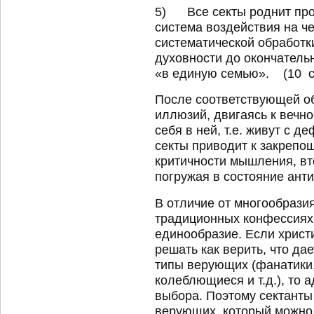
5) Все секты роднит про
система воздействия на ч
систематической обработк
духовности до окончатель
«в единую семью». (10 с.
После соответствующей об
иллюзий, двигаясь к вечно
себя в ней, т.е. живут с
секты приводит к закрепо
критичности мышления, вт
погружая в состояние анти
В отличие от многообрази
традиционных конфессиях,
единообразие. Если христ
решать как верить, что д
типы верующих (фанатики
колеблющиеся и т.д.), то 
выбора. Поэтому сектанты
верующих, который можно 