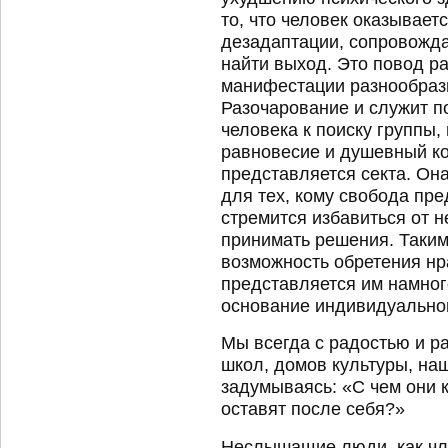
то, что человек оказывает
дезадаптации, сопровожда
найти выход. Это повод р
манифестации разнообразн
Разочарование и служит 
человека к поиску группы
равновесие и душевный ко
представляется секта. Он
для тех, кому свобода пр
стремится избавиться от 
принимать решения. Таким
возможность обретения нр
представляется им намног
основание индивидуальной
Мы всегда с радостью и 
школ, домов культуры, на
задумываясь: «С чем они к
оставят после себя?»
Неслышащие люди, как чле