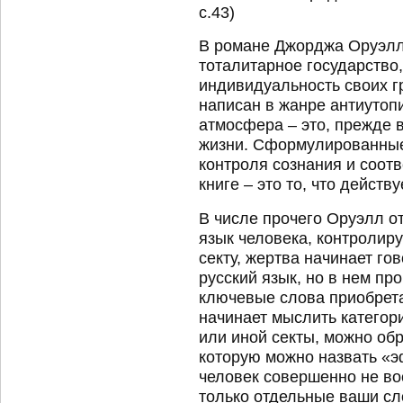
с.43)
В романе Джорджа Оруэлл
тоталитарное государств
индивидуальность своих г
написан в жанре антиутопи
атмосфера – это, прежде 
жизни. Сформулированные
контроля сознания и соот
книге – это то, что действу
В числе прочего Оруэлл от
язык человека, контролиру
секту, жертва начинает го
русский язык, но в нем пр
ключевые слова приобрета
начинает мыслить категор
или иной секты, можно об
которую можно назвать «
человек совершенно не вос
только отдельные ваши с