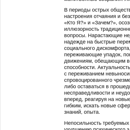
В периоды острых общест
настроения отчаяния и бе
«Кто Я?» и «Зачем?», осоз
иллюзорность традиционн
вопросы. Нарастающие нед
надежде на быстрые перем
социального дискомфорта,
переживающие упадок, по
движениям, обещающим в
способности. Актуальност
с переживанием невыносим
спровоцированного чрезме
либо оставаться в проше
несправедливости и неудо
вперед, реагируя на новы
гибким, искать новые сфе
знаний, опыта.
Непосильность требуемых 
ухудшению психического з