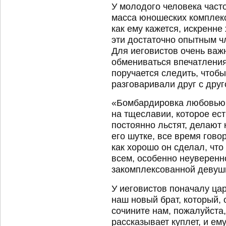
У молодого человека часто
масса юношеских комплекс
как ему кажется, искренне
эти достаточно опытным чл
Для иеговистов очень важ
обмениваться впечатлени
поручается следить, чтобы
разговаривали друг с друг
«Бомбардировка любовью» 
на тщеславии, которое ест
постоянно льстят, делают
его шутке, все время гово
как хорошо он сделал, что
всем, особенно неуверенн
закомплексованной девуш
У иеговистов поначалу цар
наш новый брат, который, 
сочините нам, пожалуйста
рассказывает куплет, и е