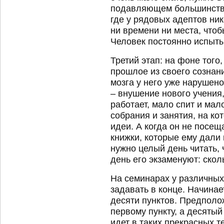
подавляющем большинстве
где у рядовых адептов ник
ни времени ни места, чтоб
Человек постоянно испыт
Третий этап: на фоне того
прошлое из своего сознан
мозга у него уже нарушен
– внушение нового учения,
работает, мало спит и мал
собрания и занятия, на к
идеи. А когда он не посещ
книжки, которые ему дали в
нужно целый день читать,
день его экзаменуют: скол
На семинарах у различных 
задавать в конце. Начинает
десяти пунктов. Предполож
первому пункту, а десятый
идет в таких прекрасных 