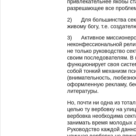
привлекательнее якобы ст
разрешающее все пробле
2) Для большинства сект
живому богу, т.е. создате
3) Активное миссионерств
неконфессиональной рели
не только руководство сек
своим последователям. В 
функционирует своя сист
собой тонкий механизм пс
(внимательность, любезно
оформленную рекламу, бе
литературы.
Но, почти ни одна из тота
целью ту вербовку на улиц
вербовка необходима сект
занимать время молодых а
Руководство каждой данно
уличная вербовка не прин