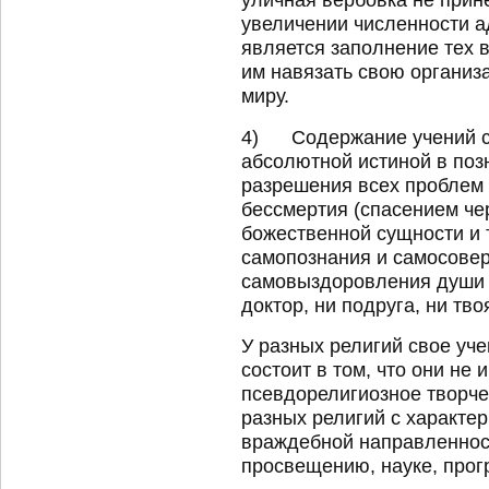
увеличении численности а
является заполнение тех 
им навязать свою организа
миру.
4) Содержание учений се
абсолютной истиной в поз
разрешения всех проблем 
бессмертия (спасением че
божественной сущности и т
самопознания и самосове
самовыздоровления души и
доктор, ни подруга, ни тво
У разных религий свое уче
состоит в том, что они не 
псевдорелигиозное творчес
разных религий с характе
враждебной направленнос
просвещению, науке, прогр