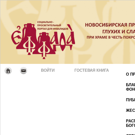
ВОЙТИ
ГОСТЕВАЯ КНИГА
О П
БЛА
ФОН
ПУБ
ЖЕС
РАС
БОГ