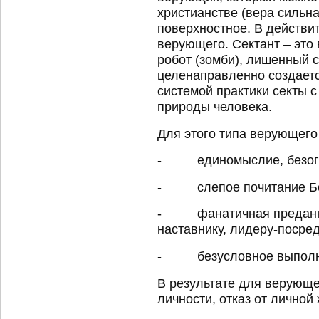
христианстве (вера сильна
поверхностное. В действи
верующего. Сектант – эт
робот (зомби), лишенный 
целенаправленно создаетс
системой практики секты с
природы человека.
Для этого типа верующего
- единомыслие, безогов
- слепое почитание Бог
- фанатичная преданнос
наставнику, лидеру-посред
- безусловное выполнен
В результате для верующег
личности, отказ от личной 