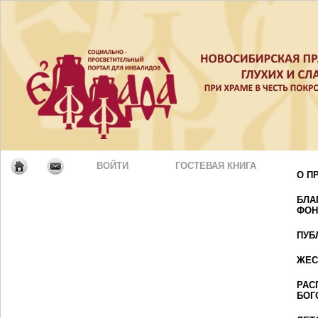
ВОЙТИ
ГОСТЕВАЯ КНИГА
О П
БЛА
ФОН
ПУБ
ЖЕС
РАС
БОГ