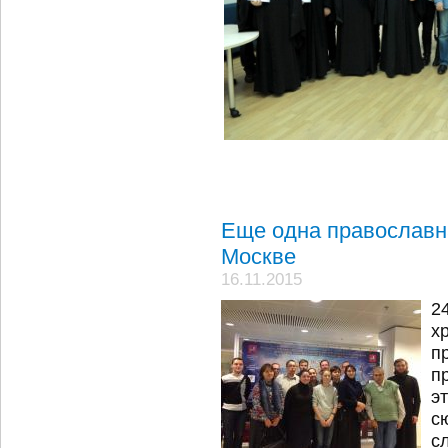
Еще одна православн
Москве
16.11.2015
2
х
п
п
э
с
с