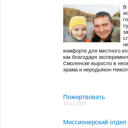
В
и
г
с
з
с
н
комфорте для местного кл
как благодаря эксперимен
Смоленске выросло в неск
храма и иеродьякон Никол
Пожертвовать
19.11.2015
Миссионерский отдел