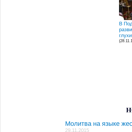
В По
разв
глух
(28.11.
Н
Молитва на языке же
29.11.2015