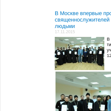
В Москве впервые пр
священнослужителей 
людьми
17.11.2015
В
т
у
1