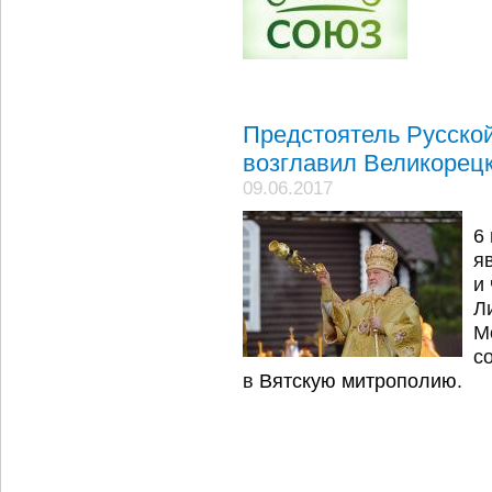
Предстоятель Русско
возглавил Великорецк
09.06.2017
6
я
и
Л
М
с
в
Вятскую митрополию
.