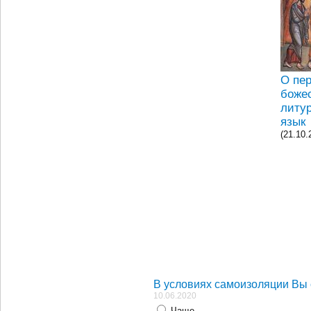
О пе
боже
литу
язык
(21.10.
В условиях самоизоляции Вы 
10.06.2020
Чаще