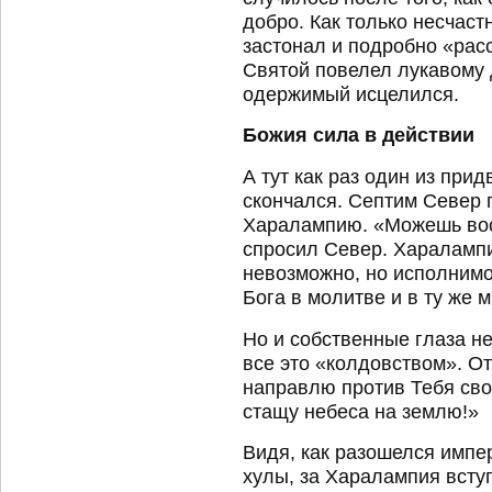
добро. Как только несчаст
застонал и подробно «расс
Святой повелел лукавому д
одержимый исцелился.
Божия сила в действии
А тут как раз один из пр
скончался. Септим Север 
Харалампию. «Можешь вос
спросил Север. Харалампи
невозможно, но исполнимо
Бога в молитве и в ту же 
Но и собственные глаза н
все это «колдовством». От
направлю против Тебя сво
стащу небеса на землю!»
Видя, как разошелся импе
хулы, за Харалампия всту