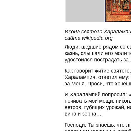
Икона святого Харалампия
сайта wikiрedia.org
Люди, шедшие рядом со св
казнь, слышали его молитв
удостоился пострадать за 
Как говорит житие святого
Харалампия, ответил ему:
за Меня. Проси, что хочеш
И Харалампий попросил: «Г
почивать мои мощи, никогд
ветров, губящих урожай, н
вина и зерна…
Господи, Ты знаешь, что л