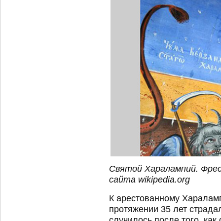
Святой Харалампий. Фреск
сайта wikiрedia.org
К арестованному Хараламп
протяжении 35 лет страдал
случилось после того, как