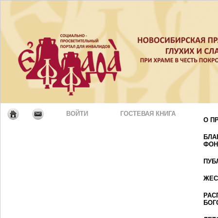
ВОЙТИ
ГОСТЕВАЯ КНИГА
О П
БЛА
ФОН
ПУБ
ЖЕС
РАС
БОГ