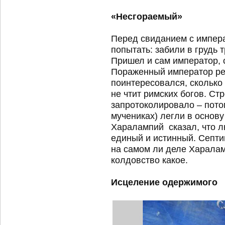
«Несгораемый»
Перед свиданием с импер
попытать: забили в грудь 
Пришел и сам император, 
Пораженный император ре
поинтересовался, сколько 
не чтит римских богов. Ст
запротоколировало – пото
мучениках) легли в основу
Харалампий сказал, что лю
единый и истинный. Септи
на самом ли деле Харалам
колдовство какое.
Исцеление одержимого