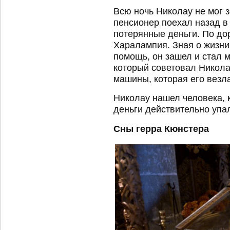
Всю ночь Николау не мог з
пенсионер поехал назад в
потерянные деньги. По до
Харалампия. Зная о жизни
помощь, он зашел и стал 
который советовал Никола
машины, которая его везл
Николау нашел человека, к
деньги действительно упа
Сны герра Кюнстера