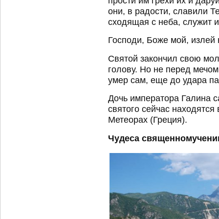
прости им грехи их и дару
они, в радости, славили Те
сходящая с неба, служит и
Господи, Боже мой, излей 
Святой закончил свою мол
голову. Но не перед мечо
умер сам, еще до удара па
Дочь императора Галина 
святого сейчас находятся
Метеорах (Греция).
Чудеса священномучени