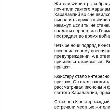
Жители Филиатры собрали
почитали святого Харалам
Харалампий во сне явился
выполнять приказ в Филиа
накажут. Если ты не стане
солдаты вернетесь в Герм
пострадает во время вой
Четыре ночи подряд Кюнст
позвонил своему военачал
предупреждении. А в ответ
приснился такой же сон. 
приказ».
Кюнстеру стало интересно,
приказ». Он стал заходить
рассматривал икононы и ф
святого Харалампия, прих
С тех пор Кюнстер каждый
встречали местные жител