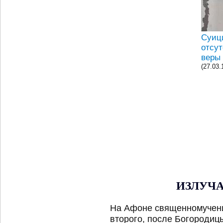
Суиц
отсу
веры
(27.03.
ИЗЛУЧ
На Афоне священномучени
второго, после Богородиц