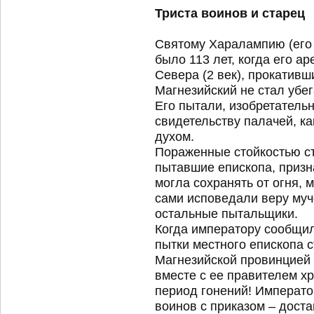
Триста воинов и старец
Святому Харалампию (его
было 113 лет, когда его а
Севера (2 век), прокативш
Магнезийский не стал убег
Его пытали, изобретательн
свидетельству палачей, ка
духом.
Пораженные стойкостью ст
пытавшие епископа, призн
могла сохранять от огня, 
сами исповедали веру муч
остальные пытальщики.
Когда императору сообщил
пытки местного епископа с
Магнезийской провинцией 
вместе с ее правителем хр
период гонений! Императо
воинов с приказом – дост