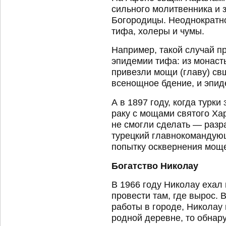
сильного молитвенника и 
Богородицы. Неоднократн
тифа, холеры и чумы.
Например, такой случай п
эпидемии тифа: из монаст
привезли мощи (главу) св
всенощное бдение, и эпид
А в 1897 году, когда турки
раку с мощами святого Хар
не смогли сделать — разр
турецкий главнокомандующ
попытку осквернения моще
Богатство Николау
В 1966 году Николау ехал
провести там, где вырос. 
работы в городе, Николау 
родной деревне, то обнару