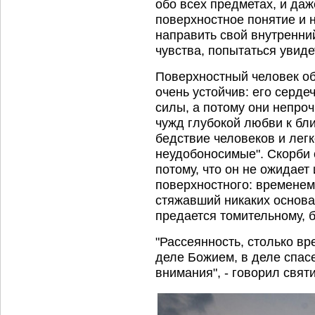
обо всех предметах, и даж
поверхностное понятие и 
направить свой внутренни
чувства, попытаться увиде
Поверхностный человек об
очень устойчив: его серд
силы, а потому они непро
чужд глубокой любви к бл
бедствие человеков и легк
неудобоносимые". Скорби 
потому, что он не ожидает
поверхностного: временем в
стяжавший никаких основа
предается томительному, 
"Рассеянность, столько в
деле Божием, в деле спас
внимания", - говорил свят