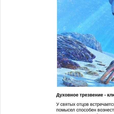
Духовное трезвение - кл
У святых отцов встречает
помысел способен вознест