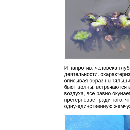
И напротив, человека глу
деятельности, охарактери
описывая образ ныряльщик
бьют волны, встречаются а
воздуха, все равно окунае
претерпевает ради того, ч
одну-единственную жемчу