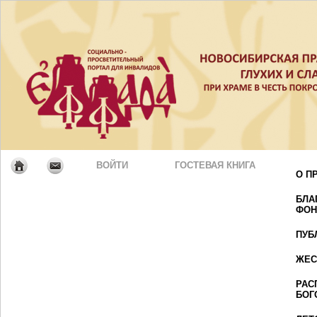
ВОЙТИ
ГОСТЕВАЯ КНИГА
О П
БЛА
ФОН
ПУБ
ЖЕС
РАС
БОГ