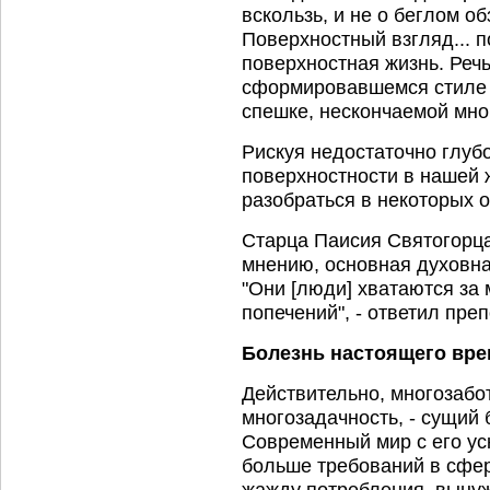
вскользь, и не о беглом о
Поверхностный взгляд... 
поверхностная жизнь. Речь
сформировавшемся стиле 
спешке, нескончаемой мно
Рискуя недостаточно глуб
поверхностности в нашей 
разобраться в некоторых о
Старца Паисия Святогорца
мнению, основная духовна
"Они [люди] хватаются за 
попечений", - ответил пре
Болезнь настоящего вр
Действительно, многозабот
многозадачность, - сущий 
Современный мир с его у
больше требований в сфе
жажду потребления, вынуж