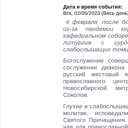
Дата и время события:
Вск, 02/05/2023 (Весь день
4 февраля, после б
из-за пандемии ко
кафедральном собор
литургия с сурд
слабослышащих томи
Богослужение совер
сослужении диакона
русский жестовый я
православного цен
Новосибирской мит
Соколов.
Глухие и слабослышащ
молитве, исповедал
Святого Причащения.
чая для православно