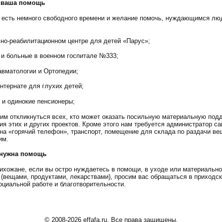
а ваша помощь
с есть немного свободного времени и желание помочь, нуждающимся лю
ьно-реабилитационном центре для детей «Парус»;
 и больные в военном госпитале №333;
авматологии и Ортопедии;
интернате для глухих детей;
 и одинокие пенсионеры;
им откликнуться всех, кто может оказать посильную материальную под
ия этих и других проектов. Кроме этого нам требуется администратор са
на «горячий телефон», транспорт, помещение для склада по раздачи ве
им.
 нужна помощь
ихожане, если вы остро нуждаетесь в помощи, в уходе или материальн
(вещами, продуктами, лекарствами), просим вас обращаться в приходс
оциальной работе и благотворительности.
© 2008-2026 effafa.ru. Все права защищены.