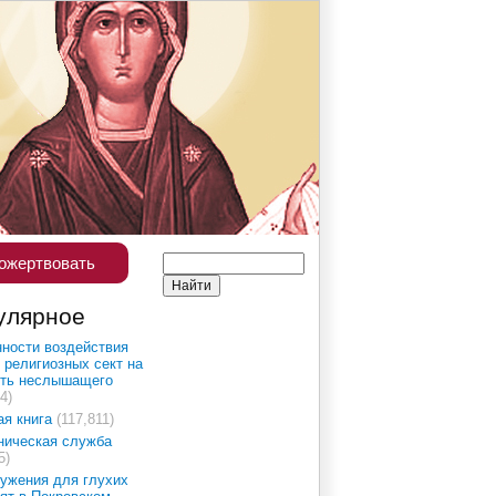
ожертвовать
улярное
ности воздействия
 религиозных сект на
сть неслышащего
4)
ая книга
(117,811)
ническая служба
5)
ужения для глухих