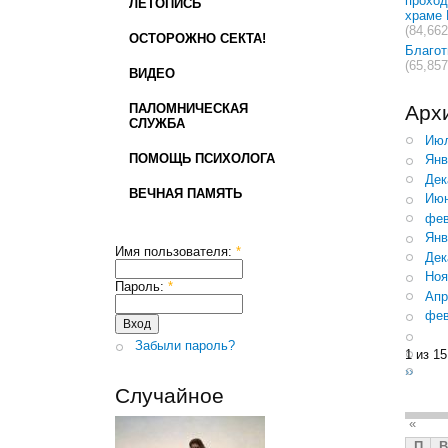
проход
ЛЕТОПИСЬ
храме 
(84,662
ОСТОРОЖНО СЕКТА!
Благо
(65,857
ВИДЕО
ПАЛОМНИЧЕСКАЯ
Арх
СЛУЖБА
Июл
ПОМОЩЬ ПСИХОЛОГА
Янв
Дек
ВЕЧНАЯ ПАМЯТЬ
Июн
фев
Янв
Имя пользователя:
*
Дек
Ноя
Пароль:
*
Апр
фев
Забыли пароль?
1 из 15
››
Случайное
«
П
В