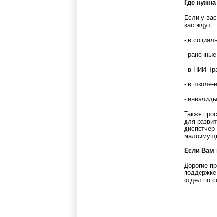
Где нужн
Если у ва
вас ждут:
- в социал
- раненные
- в НИИ Тр
- в школе-
- инвалиды
Также прос
для развит
диспетчер 
малоимущ
Если Вам
Дорогие пр
поддержке 
отдел по с