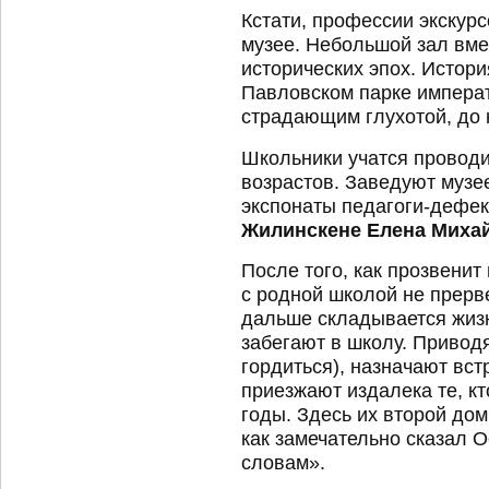
Кстати, профессии экскур
музее. Небольшой зал вме
исторических эпох. Истори
Павловском парке импера
страдающим глухотой, до 
Школьники учатся проводи
возрастов. Заведуют музе
экспонаты педагоги-дефе
Жилинскене Елена Миха
После того, как прозвенит
с родной школой не прерве
дальше складывается жизн
забегают в школу. Привод
гордиться), назначают вст
приезжают издалека те, к
годы. Здесь их второй дом
как замечательно сказал
словам».