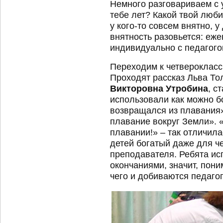
Немного разговариваем с 
тебе лет? Какой твой люб
у кого-то совсем внятно, у
внятность разовьется: еж
индивидуально с педагого
Переходим к четвероклассн
Проходят рассказ Льва То
Викторовна Утробина
, с
использовали как можно б
возвращался из плавания»
плавание вокруг Земли». 
плавании!» – так отличила
детей богатый даже для че
преподавателя. Ребята ис
окончаниями, значит, пони
чего и добиваются педагог