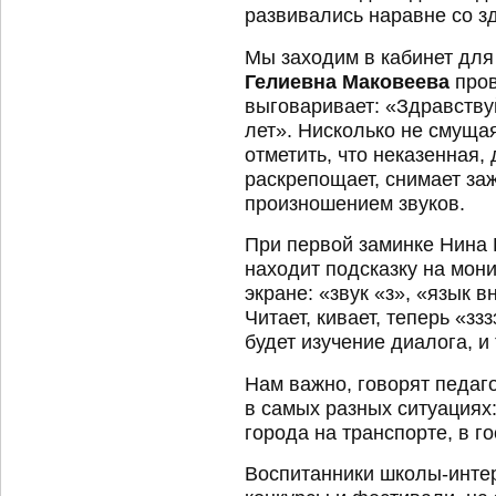
развивались наравне со з
Мы заходим в кабинет для
Гелиевна Маковеева
пров
выговаривает: «Здравствуй
лет». Нисколько не смуща
отметить, что неказенная
раскрепощает, снимает заж
произношением звуков.
При первой заминке Нина
находит подсказку на мони
экране: «звук «з», «язык в
Читает, кивает, теперь «зз
будет изучение диалога, и
Нам важно, говорят педаг
в самых разных ситуациях:
города на транспорте, в го
Воспитанники школы-инте