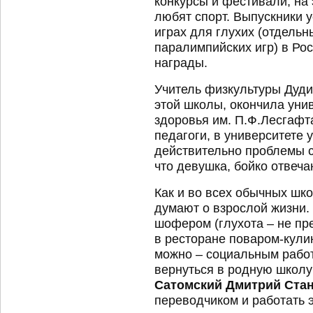
конкурсы и фестивали, на 
любят спорт. Выпускники 
играх для глухих (отдельн
паралимпийских игр) в Рос
награды.
Учитель физкультуры Дуди
этой школы, окончила унив
здоровья им. П.Ф.Лесгафт
педагоги, в университете 
действительно проблемы с
что девушка, бойко отвеча
Как и во всех обычных шк
думают о взрослой жизни. 
шофером (глухота – не пр
в ресторане поваром-кули
можно – социальным работ
вернуться в родную школу
Сатомский Дмитрий Ста
переводчиком и работать 