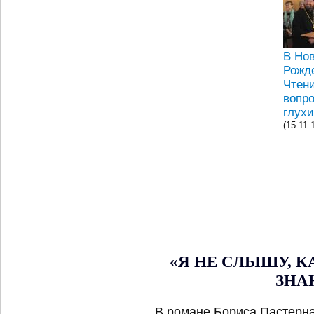
В Но
Рожд
Чтен
вопр
глух
(15.11.
«Я НЕ СЛЫШУ, К
ЗНА
В романе Бориса Пастерна