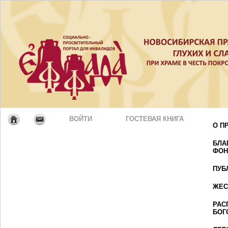
ВОЙТИ
ГОСТЕВАЯ КНИГА
О П
БЛА
ФОН
ПУБ
ЖЕС
РАС
БОГ