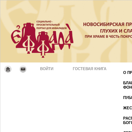
ВОЙТИ
ГОСТЕВАЯ КНИГА
О П
БЛА
ФОН
ПУБ
ЖЕС
РАС
БОГ