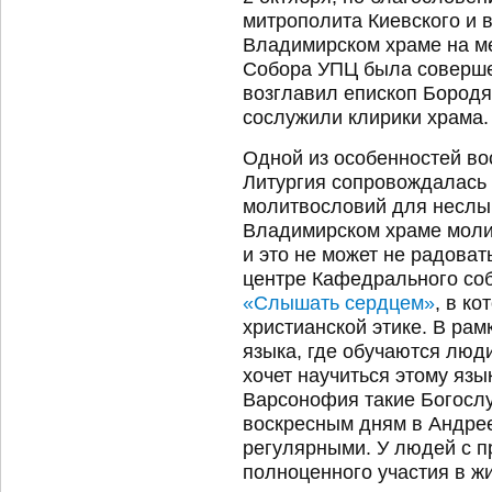
митрополита Киевского и 
Владимирском храме на м
Собора УПЦ была соверше
возглавил епископ Бородя
сослужили клирики храма.
Одной из особенностей во
Литургия сопровождалась 
молитвословий для неслы
Владимирском храме молит
и это не может не радоват
центре Кафедрального со
«Слышать сердцем»
, в к
христианской этике. В ра
языка, где обучаются люди
хочет научиться этому яз
Варсонофия такие Богосл
воскресным дням в Андре
регулярными. У людей с 
полноценного участия в ж