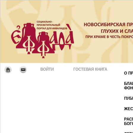
ВОЙТИ
ГОСТЕВАЯ КНИГА
О П
БЛА
ФОН
ПУБ
ЖЕС
РАС
БОГ