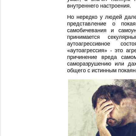
внутреннего
Но нередко у людей дале
представление о пока
самобичевания и самоун
принимается секулярн
аутоагрессивное сос
«аутоагрессия» - это аг
причинение вреда самом
саморазрушению или даж
общего с истинным покаян