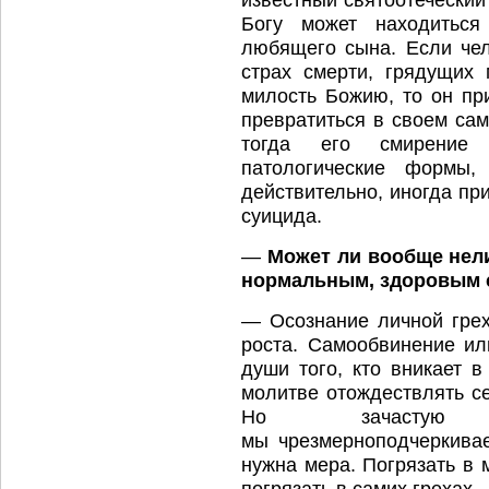
Богу может находитьс
любящего сына. Если чел
страх смерти, грядущих
милость Божию, то он пр
превратиться в своем сам
тогда его смирение
патологические формы
действительно, иногда пр
суицида.
—
Может ли вообще нел
нормальным, здоровым 
— Осознание личной грех
роста. Самообвинение и
души того, кто вникает 
молитве отождествлять с
Но зачасту
мы чрезмерноподчеркива
нужна мера. Погрязать в 
погрязать в самих грехах.