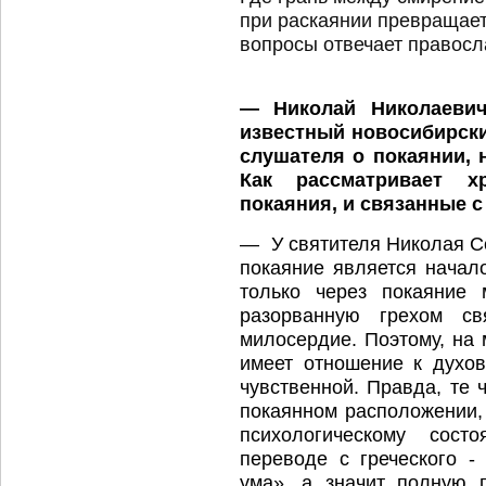
при раскаянии превращает
вопросы отвечает правосл
—
Николай Николаеви
известный новосибирски
слушателя о покаянии, 
Как рассматривает х
покаяния, и связанные с
— У святителя Николая Сер
покаяние является начал
только через покаяние 
разорванную грехом с
милосердие. Поэтому, на
имеет отношение к духов
чувственной. Правда, те 
покаянном расположении,
психологическому сос
переводе с греческого -
ума», а значит полную 