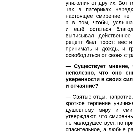
унижения от других. Вот 
Так в патериках нередк
настоящее смирение не 
а в том, чтобы, услыша
и ещё остаться благо
выписывал действенное
рецепт был прост: вести
принимать и дождь, и г
освободиться от своих стр
— Существует мнение, 
неполезно, что оно сн
уверенности в своих сил
и отчаяние?
—
Святые отцы, напротив, 
кроткое терпение уничиж
душевному миру и сми
утверждают, что смиренны
не малодушествует, но пр
спасительное, а любые ра