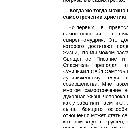
— Когда же тогда можно
самоотречении христиа
—Во-первых, в правосл
самоотношения напр
смиренномудрия. Это до
которого достигают под
жизни, что мы можем рассу
Священное Писание и 
Спаситель преподал н
«уничижил Себя Самого» 
«уничиженному телу», 
совершенства. Мне каже
многом самоотречение в
духовная жизнь человека 
как у раба или наемника,
сына, боящего оскорби
отношения может стать с
котором «дух сокрушен,
если человек стремится