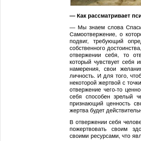
— Как рассматривает пс
— Мы знаем слова Спасит
Самоотвержение, о котор
подвиг, требующий опр
собственного достоинства
отвержении себя, то от
который чувствует себя 
намерения, свои желани
личность. И для того, чт
некоторой жертвой с точк
отвержение чего-то ценно
себя способен
зрелый
ч
признающий ценность сво
жертва будет действитель
В отвержении себя челове
пожертвовать своим здо
своими ресурсами, что яв