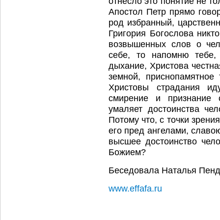
отнесло это понятие не тол
Апостол Петр прямо гово
род избранный, царствен
Григория Богослова никто
возвышенных слов о чел
себе, то напомню тебе,
дыхание, Христова честна
земной, приснопамятное 
Христовы страдания ид
смирение и признание 
умаляет достоинства чел
Потому что, с точки зрен
его пред ангелами, славо
высшее достоинство чел
Божием?
Беседовала Наталья Пен
www.effafa.ru