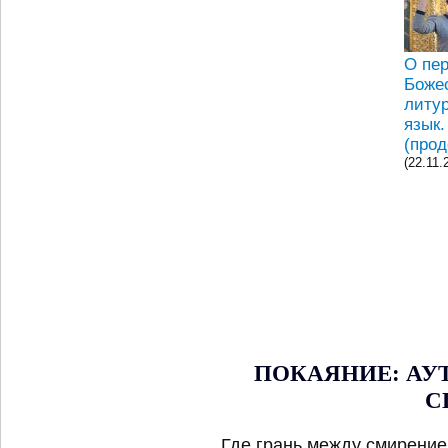
О пе
Боже
литу
язык.
(прод
(22.11.
ПОКАЯНИЕ: АУ
С
Где грань между смирение