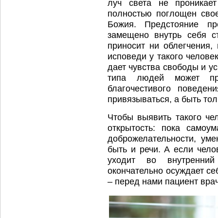
луч света не проникае
полностью поглощен сво
Божия. Предстояние пр
замещено внутрь себя с
приносит ни облегчения,
исповеди у такого челове
дает чувства свободы и у
типа людей может при
благочестивого поведе
привязываться, а быть тол
Чтобы выявить такого че
открытость: пока самоу
доброжелательности, ум
быть и речи. А если чело
уходит во внутренний
окончательно осуждает се
– перед нами пациент вра