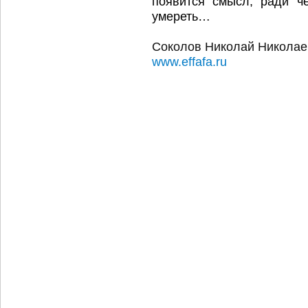
появится смысл, ради ч
умереть…
Соколов Николай Николае
www.effafa.ru