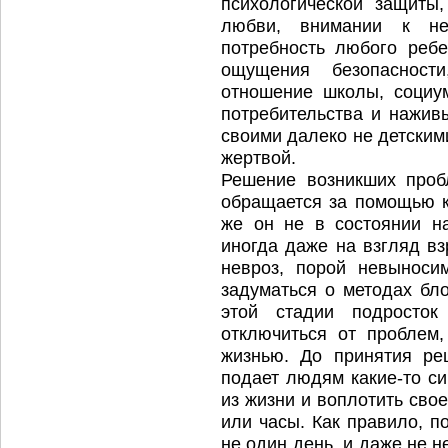
психологической защиты
любви, внимании к не
потребность любого ребе
ощущения безопасност
отношение школы, социу
потребительства и нажив
своими далеко не детским
жертвой.
Решение возникших проб
обращается за помощью 
же он не в состоянии н
иногда даже на взгляд вз
невроз, порой невыноси
задуматься о методах бл
этой стадии подросток
отключиться от проблем
жизнью. До принятия ре
подает людям какие-то си
из жизни и воплотить сво
или часы. Как правило, п
не один день, и даже не 