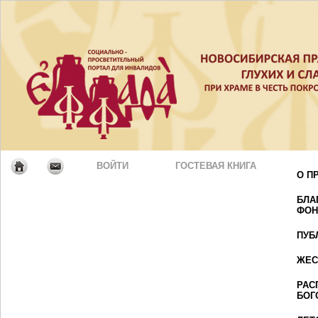
ВОЙТИ
ГОСТЕВАЯ КНИГА
О П
БЛА
ФОН
ПУБ
ЖЕС
РАС
БОГ