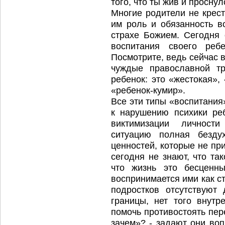
того, что ты жив и проснул
Многие родители не крес
им роль и обязанность в
страхе Божием. Сегодня 
воспитания своего реб
Посмотрите, ведь сейчас
чуждые православной т
ребенок: это «жестокая»
«ребенок-кумир».
Все эти типы «воспитания
к нарушению психики ре
виктимизации личности 
ситуацию полная бездух
ценностей, которые не пр
сегодня не знают, что та
что жизнь это бесценн
воспринимается ими как с
подростков отсутствуют
границы, нет того внутр
помочь противостоять пер
зачем»? - задают они воп