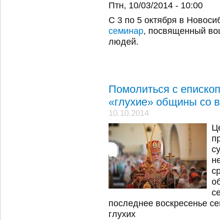
Птн, 10/03/2014 - 10:00
С 3 по 5 октября в Новос
семинар
, посвященный во
людей.
Помолиться с еписко
«глухие» общины со 
10.10.2014
Ц
п
с
н
с
о
с
последнее воскресенье се
глухих