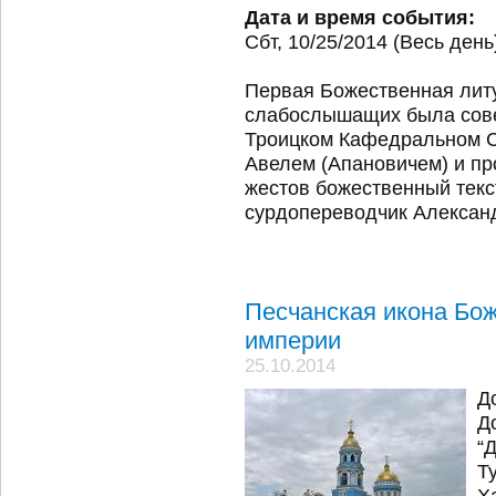
Дата и время события:
Сбт, 10/25/2014 (Весь день
Первая Божественная литу
слабослышащих была сове
Троицком Кафедральном С
Авелем (Апановичем) и п
жестов божественный тек
сурдопереводчик Алексан
Песчанская икона Бож
империи
25.10.2014
Д
Д
“
Ту
Ха