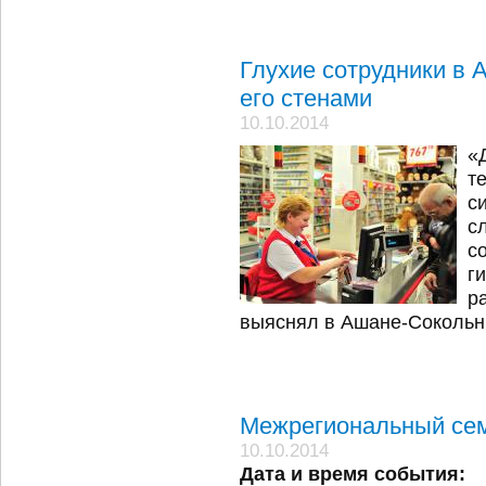
Глухие сотрудники в А
его стенами
10.10.2014
«
т
с
с
с
г
р
выяснял в Ашане-Сокольн
Межрегиональный сем
10.10.2014
Дата и время события: