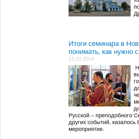
п
Д
Итоги семинара в Нов
понимать, как нужно 
12.10.2014
Н
в
г
д
ч
м
д
Русской – преподобного С
других событий, казалось
мероприятие.