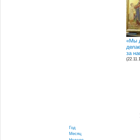
«Мы 
делае
за на
(22.11.
Год
Месяц
Неделя