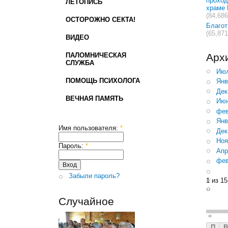
проход
ЛЕТОПИСЬ
храме 
(84,686
ОСТОРОЖНО СЕКТА!
Благо
(65,871
ВИДЕО
ПАЛОМНИЧЕСКАЯ
Арх
СЛУЖБА
Июл
ПОМОЩЬ ПСИХОЛОГА
Янв
Дек
ВЕЧНАЯ ПАМЯТЬ
Июн
фев
Янв
Имя пользователя:
*
Дек
Ноя
Пароль:
*
Апр
фев
Забыли пароль?
1 из 15
››
Случайное
«
П
В