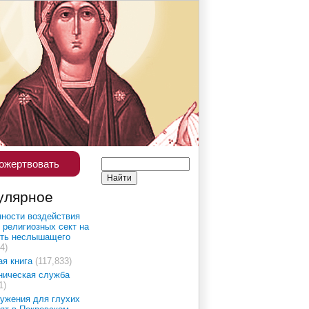
ожертвовать
улярное
ности воздействия
 религиозных сект на
сть неслышащего
4)
ая книга
(117,833)
ническая служба
1)
ужения для глухих