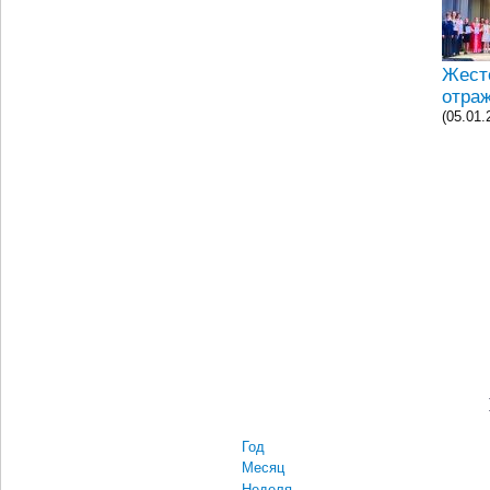
Жесто
отра
(05.01.
Год
Месяц
Неделя