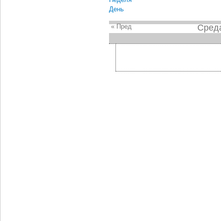
День
« Пред
Среда