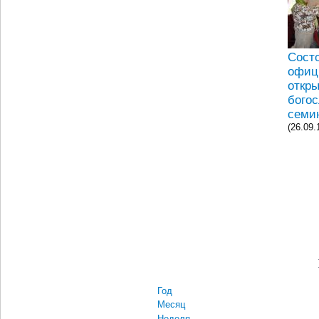
Сост
офиц
откр
бого
семи
(26.09.
Год
Месяц
Неделя