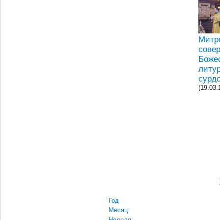
Митр
сове
Боже
литу
сурд
(19.03.
Год
Месяц
Неделя