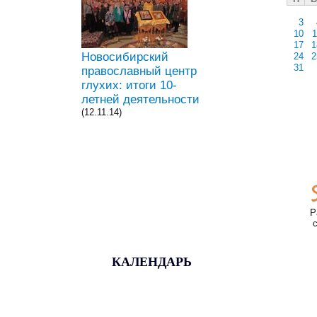
3
10
1
17
1
Новосибирский
24
2
31
православный центр
глухих: итоги 10-
летней деятельности
(12.11.14)
Р
КАЛЕНДАРЬ