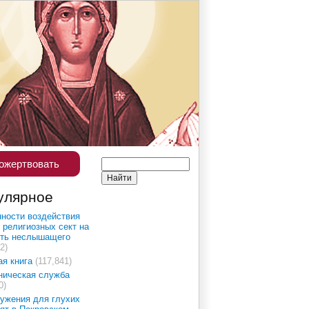
ожертвовать
улярное
ности воздействия
 религиозных сект на
сть неслышащего
2)
ая книга
(117,841)
ническая служба
0)
ужения для глухих