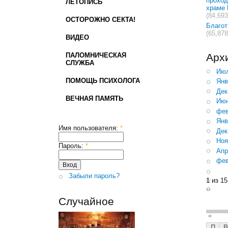
проход
ЛЕТОПИСЬ
храме 
(84,693
ОСТОРОЖНО СЕКТА!
Благо
(65,878
ВИДЕО
ПАЛОМНИЧЕСКАЯ
Арх
СЛУЖБА
Июл
ПОМОЩЬ ПСИХОЛОГА
Янв
Дек
ВЕЧНАЯ ПАМЯТЬ
Июн
фев
Янв
Имя пользователя:
*
Дек
Ноя
Пароль:
*
Апр
фев
Забыли пароль?
1 из 15
››
Случайное
«
П
В