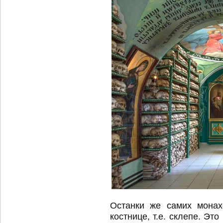
Останки же самих монах
костнице, т.е. склепе. Эт