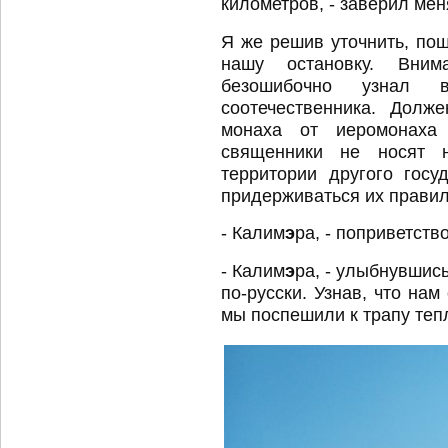
километров, - заверил мен
Я же решив уточнить, пош
нашу остановку. Вним
безошибочно узнал 
соотечественника. Долж
монаха от иеромонаха 
священники не носят н
территории другого гос
придерживаться их правил
- Калим
э
ра, - поприветств
- Калим
э
ра, - улыбнувшись
по-русски. Узнав, что нам
мы поспешили к трапу теп