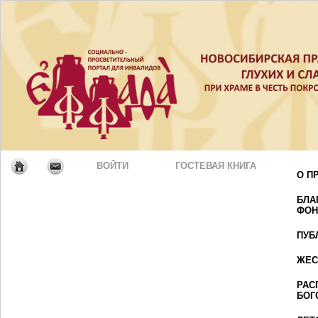
ВОЙТИ
ГОСТЕВАЯ КНИГА
О П
БЛА
ФОН
ПУБ
ЖЕС
РАС
БОГ