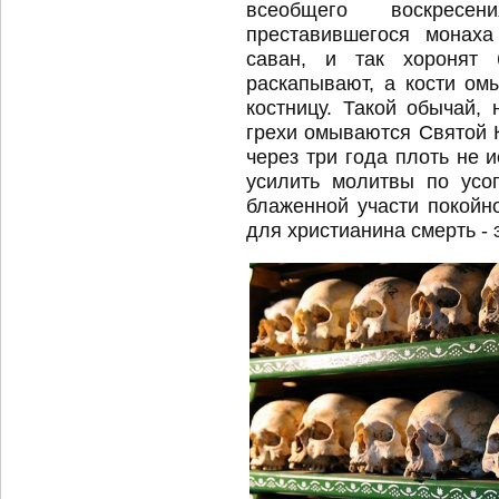
всеобщего воскресе
преставившегося монах
саван, и так хоронят 
раскапывают, а кости о
костницу. Такой обычай, 
грехи омываются Святой К
через три года плоть не 
усилить молитвы по усо
блаженной участи покойн
для христианина смерть - 