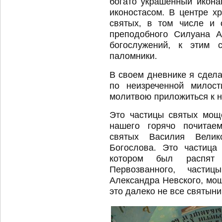
богато украшенный икона
иконостасом. В центре х
святых, в том числе и 
преподобного Силуана А
богослужений, к этим 
паломники.
В своем дневнике я сдела
по неизреченной милост
молитвою приложиться к н
Это частицы святых мощ
нашего горячо почитаем
святых Василия Велико
Богослова. Это частица
котором был распят 
Первозванного, части
Александра Невского, мо
это далеко не все святыни,