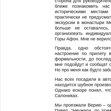
сторона для руководителе
ближе познакомить нас
историческими местам
практически не предусма
экскурсии в монастыри М
больше не оставалось,
организовать индивидуа
Горы Афон. Мне не верило
Правда, одно обстоят
настроение по прилету 
формальности, до послед
мне подойдут и сообщат 
Но про меня как будто заб
Нас всех посадили в авто
находится шубное произво
Однако вскоре понял, чт
Салониках.
Мы проезжали Верию – од
Павел. “Неужели, по эти