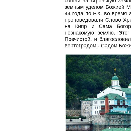
сошли на Афонскую земл
земным уделом Божией М
44 года по Р.Х. во время
проповедовали Слово Хри
на Кипр и Сама Богор
незнакомую землю. Это 
Пречистой, и благослови
вертоградом,- Садом Бож