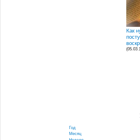
Как н
посту
воск
(05.03.
Год
Месяц
Неделя