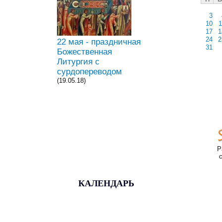
3
10
1
17
1
24
2
22 мая - праздничная
31
Божественная
Литургия с
сурдопереводом
(19.05.18)
Р
КАЛЕНДАРЬ