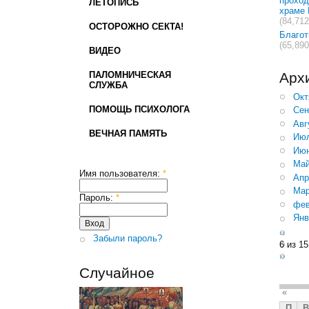
проход
ЛЕТОПИСЬ
храме 
(84,712
ОСТОРОЖНО СЕКТА!
Благо
(65,890
ВИДЕО
ПАЛОМНИЧЕСКАЯ
Арх
СЛУЖБА
Окт
ПОМОЩЬ ПСИХОЛОГА
Сен
Авг
ВЕЧНАЯ ПАМЯТЬ
Июл
Июн
Май
Имя пользователя:
*
Апр
Мар
Пароль:
*
фев
Янв
‹‹
Забыли пароль?
6 из 15
››
Случайное
«
П
В