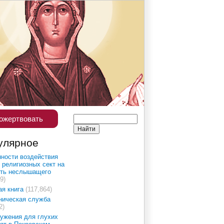
ожертвовать
улярное
ности воздействия
 религиозных сект на
сть неслышащего
9)
ая книга
(117,864)
ническая служба
2)
ужения для глухих