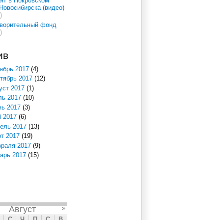
ят в Покровском
Новосибирска (видео)
)
творительный фонд
)
ив
ябрь 2017
(4)
тябрь 2017
(12)
уст 2017
(1)
ь 2017
(10)
ь 2017
(3)
 2017
(6)
ель 2017
(13)
т 2017
(19)
раля 2017
(9)
арь 2017
(15)
Август
»
С
Ч
П
С
В