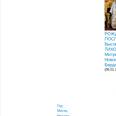
РОЖ
ПОС
Высо
ТИХО
Митр
Ново
Бердс
(06.01.
Год
Месяц
Неделя