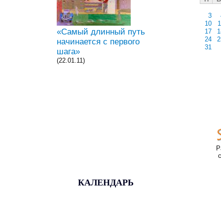
3
10
1
«Самый длинный путь
17
1
24
2
начинается с первого
31
шага»
(22.01.11)
Р
КАЛЕНДАРЬ