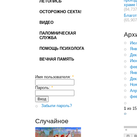
проход
ЛЕТОПИСЬ
храме 
(84,737
ОСТОРОЖНО СЕКТА!
Благо
(65,907
ВИДЕО
ПАЛОМНИЧЕСКАЯ
Арх
СЛУЖБА
Июл
ПОМОЩЬ ПСИХОЛОГА
Янв
Дек
ВЕЧНАЯ ПАМЯТЬ
Июн
фев
Янв
Имя пользователя:
*
Дек
Ноя
Пароль:
*
Апр
фев
Забыли пароль?
1 из 15
››
Случайное
«
П
В