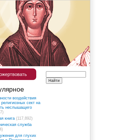
ожертвовать
улярное
ности воздействия
 религиозных сект на
сть неслышащего
7)
ая книга
(117,892)
ническая служба
4)
ужения для глухих