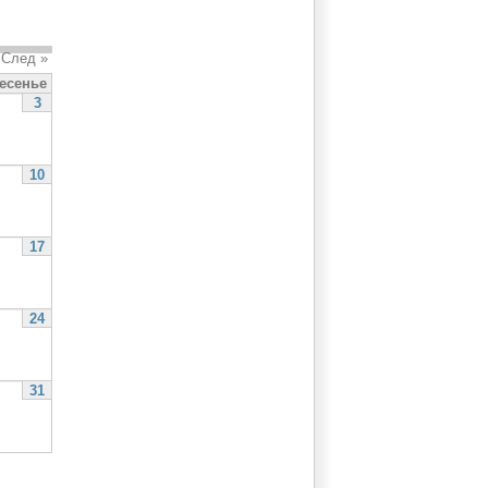
След »
есенье
3
10
17
24
31