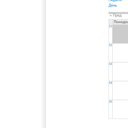
День
« Пред
Понеде
31
32
33
34
35