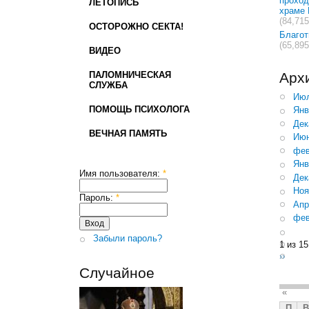
проход
ЛЕТОПИСЬ
храме 
(84,715
ОСТОРОЖНО СЕКТА!
Благо
(65,895
ВИДЕО
ПАЛОМНИЧЕСКАЯ
Арх
СЛУЖБА
Июл
ПОМОЩЬ ПСИХОЛОГА
Янв
Дек
ВЕЧНАЯ ПАМЯТЬ
Июн
фев
Янв
Имя пользователя:
*
Дек
Ноя
Пароль:
*
Апр
фев
Забыли пароль?
1 из 15
››
Случайное
«
П
В