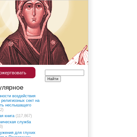
ожертвовать
улярное
ности воздействия
 религиозных сект на
сть неслышащего
2)
ая книга
(117,867)
ническая служба
3)
ужения для глухих