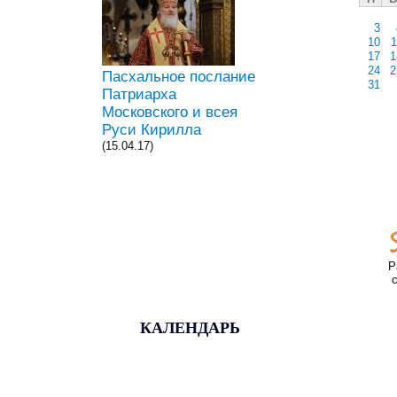
3
10
1
17
1
24
2
Пасхальное послание
31
Патриарха
Московского и всея
Руси Кирилла
(15.04.17)
Р
КАЛЕНДАРЬ