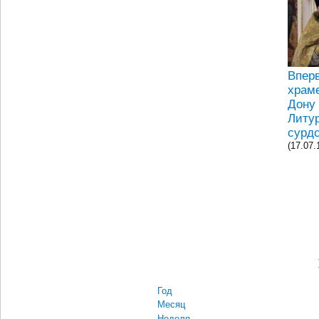
Впер
храме
Дону
Литур
сурд
(17.07.
Год
Месяц
Неделя