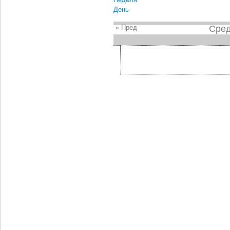
День
« Пред
Сред