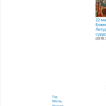
22 ма
Боже
Литур
сурд
(19.05.
Год
Месяц
Неделя