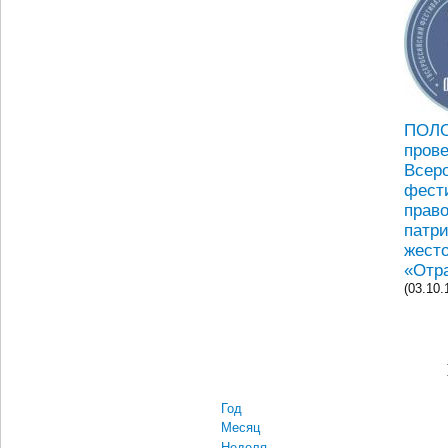
ПОЛ
прове
Всер
фест
прав
патр
жест
«Отр
(03.10.
Год
Месяц
Неделя