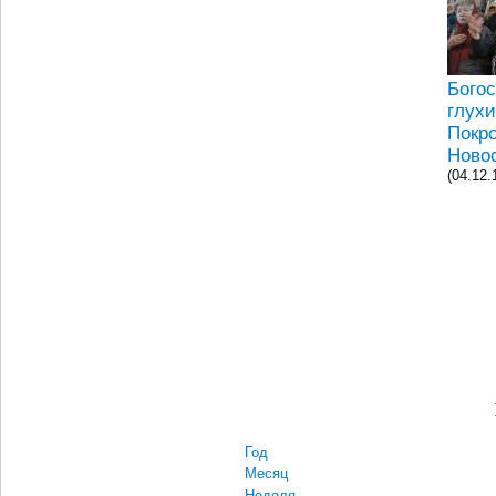
Бого
глухи
Покр
Новос
(04.12.
Год
Месяц
Неделя