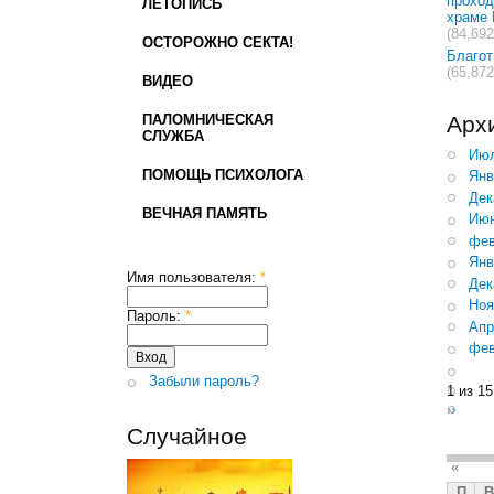
проход
ЛЕТОПИСЬ
храме 
(84,692
ОСТОРОЖНО СЕКТА!
Благо
(65,872
ВИДЕО
ПАЛОМНИЧЕСКАЯ
Арх
СЛУЖБА
Июл
ПОМОЩЬ ПСИХОЛОГА
Янв
Дек
ВЕЧНАЯ ПАМЯТЬ
Июн
фев
Янв
Имя пользователя:
*
Дек
Ноя
Пароль:
*
Апр
фев
Забыли пароль?
1 из 15
››
Случайное
«
П
В