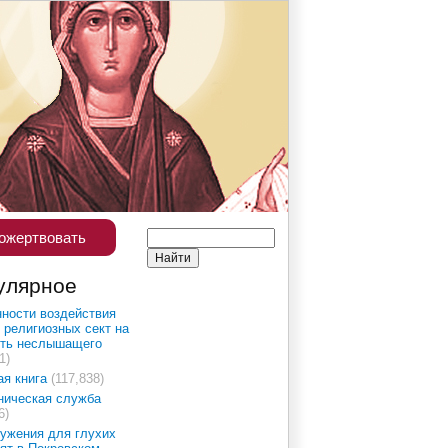
ожертвовать
улярное
ности воздействия
 религиозных сект на
сть неслышащего
1)
ая книга
(117,838)
ническая служба
6)
ужения для глухих