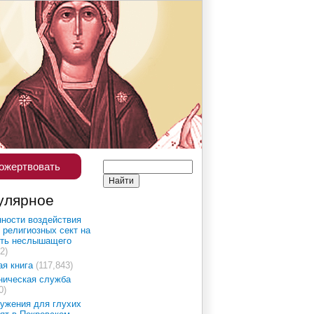
ожертвовать
улярное
ности воздействия
 религиозных сект на
сть неслышащего
2)
ая книга
(117,843)
ническая служба
0)
ужения для глухих