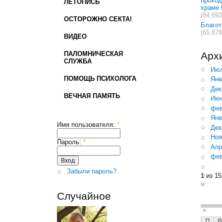
проход
ЛЕТОПИСЬ
храме 
(84,693
ОСТОРОЖНО СЕКТА!
Благо
(65,878
ВИДЕО
ПАЛОМНИЧЕСКАЯ
Арх
СЛУЖБА
Июл
ПОМОЩЬ ПСИХОЛОГА
Янв
Дек
ВЕЧНАЯ ПАМЯТЬ
Июн
фев
Янв
Имя пользователя:
*
Дек
Ноя
Пароль:
*
Апр
фев
Забыли пароль?
1 из 15
››
Случайное
«
П
В