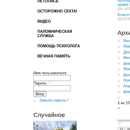
проход
ЛЕТОПИСЬ
храме 
(84,693
ОСТОРОЖНО СЕКТА!
Благо
(65,878
ВИДЕО
ПАЛОМНИЧЕСКАЯ
Арх
СЛУЖБА
Июл
ПОМОЩЬ ПСИХОЛОГА
Янв
Дек
ВЕЧНАЯ ПАМЯТЬ
Июн
фев
Янв
Имя пользователя:
*
Дек
Ноя
Пароль:
*
Апр
фев
Забыли пароль?
1 из 15
››
Случайное
«
П
В