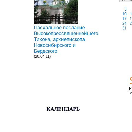
3
10
1
17
1
24
2
Пасхальное послание
31
Высокопреосвященнейшего
Тихона, архиепископа
Новосибирского и
Бердского
(20.04.11)
Р
КАЛЕНДАРЬ