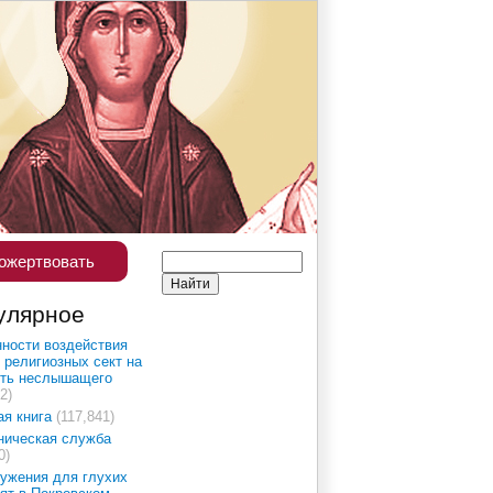
ожертвовать
улярное
ности воздействия
 религиозных сект на
сть неслышащего
2)
ая книга
(117,841)
ническая служба
0)
ужения для глухих