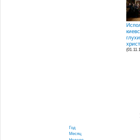
Испол
киев
глух
хрис
(01.11.
Год
Месяц
Неделя