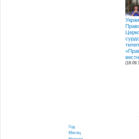
Украи
Прав
Церк
сурд
теле
«Пра
вестн
(18.09.
Год
Месяц
Неделя