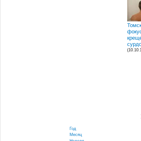
Томс
фоку
крещ
сурд
(10.10.
Год
Месяц
Неделя