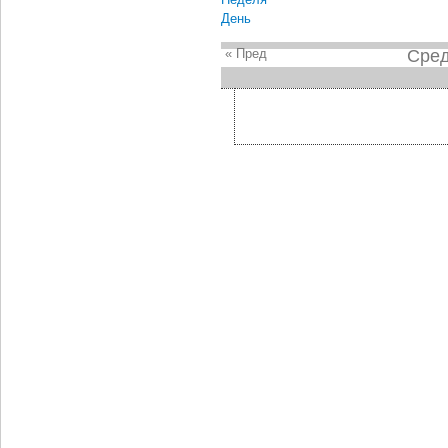
День
« Пред
Сред