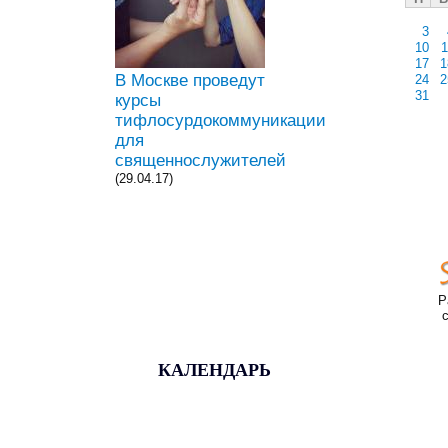
3
10
1
17
1
В Москве проведут
24
2
31
курсы
тифлосурдокоммуникации
для
священнослужителей
(29.04.17)
Р
КАЛЕНДАРЬ