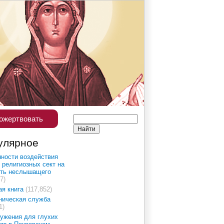
ожертвовать
улярное
ности воздействия
 религиозных сект на
сть неслышащего
7)
ая книга
(117,852)
ническая служба
1)
ужения для глухих