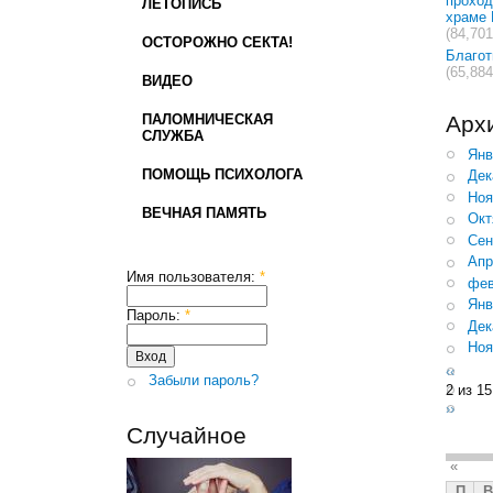
проход
ЛЕТОПИСЬ
храме 
(84,701
ОСТОРОЖНО СЕКТА!
Благо
(65,884
ВИДЕО
ПАЛОМНИЧЕСКАЯ
Арх
СЛУЖБА
Янв
ПОМОЩЬ ПСИХОЛОГА
Дек
Ноя
ВЕЧНАЯ ПАМЯТЬ
Окт
Сен
Апр
Имя пользователя:
*
фев
Янв
Пароль:
*
Дек
Ноя
‹‹
Забыли пароль?
2 из 15
››
Случайное
«
П
В