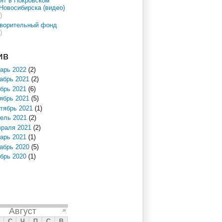
ят в Покровском
Новосибирска (видео)
)
творительный фонд
)
ив
арь 2022
(2)
абрь 2021
(2)
брь 2021
(6)
ябрь 2021
(5)
тябрь 2021
(1)
ель 2021
(2)
раля 2021
(2)
арь 2021
(1)
абрь 2020
(5)
брь 2020
(1)
Август
»
С
Ч
П
С
В